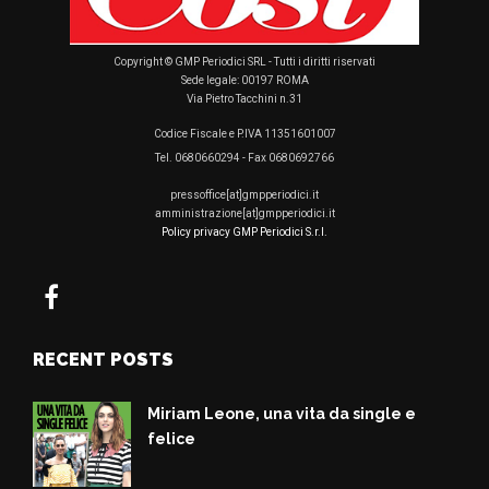
Copyright © GMP Periodici SRL - Tutti i diritti riservati
Sede legale: 00197 ROMA
Via Pietro Tacchini n.31
Codice Fiscale e P.IVA 11351601007
Tel. 0680660294 - Fax 0680692766
pressoffice[at]gmpperiodici.it
amministrazione[at]gmpperiodici.it
Policy privacy GMP Periodici S.r.l.
RECENT POSTS
Miriam Leone, una vita da single e
felice