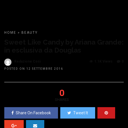
HOME
»
BEAUTY
Sweet Like Candy by Ariana Grande:
in esclusiva da Douglas
Redazione Così
1.1K Views
0
POSTED ON 12 SETTEMBRE 2016
0
SHARES
Share On Facebook
Tweet It