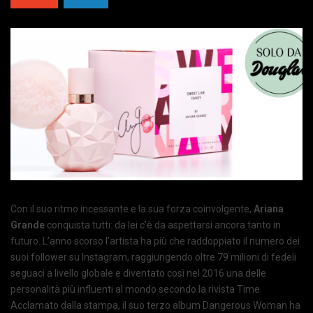
Con il suo ritmo incessante e la sua forza coinvolgente,
Ariana
Grande
conquista tutti: da lei c’è da aspettarsi ancora tanto in
futuro. L’anno scorso l’artista ha più che raddoppiato il numero dei
suoi follower su Instagram, raggiungendo oltre 79 milioni di fedeli
seguaci a livello globale e diventato così nel 2016 una delle
personalità più influenti al mondo secondo la rivista Time.
Acclamato dalla stampa, il suo terzo album Dangerous Woman ha