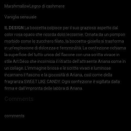
MarshmallowLegno di cashmere
Vaniglia sensuale
IL DESIGN
La boccetta colpisce per il suo grazioso aspetto dal
color rosa opaco che ricorda dolci leccornie. Ornata da un pompon
morbido come lo zucchero filato, la boccetta-gioiello si trasforma
in un’esplosione di dolcezza e femminilità. La confezione richiama
la superficie del tutto unica del flacone con una scritta vivace in
stile Art Déco che incornicia il ritratto dell’attraente Ariana come in
un collage. L’immagine briosa e le scritte vivaci e luminose
incarnano il fascino e la giocosità di Ariana, così come della
fragranza SWEET LIKE CANDY. Ogni confezione è sigillata dalla
firma e dall’impronta delle labbra di Ariana.
Comments
comments