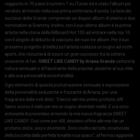
raggiunto in 70 paesi il numero 1 su iTunes ed è stato l’album più
venduto al mondo nella sua prima settimana d’uscita. La lista dei
successi della Grande comprende un doppio album di platino e due
nomination ai Grammy. Inoltre, con il suo ultimo album è la prima
artista nella storia della Billboard Hot 100 ad entrare nella top 10
con il singolo di debutto di ciascuno dei suoi tre album. Per il suo
prossimo progetto di bellezza l’artista realizza un sogno ad occhi
aperti, che riscuoterà di sicuro un gran successo tra la schiera
crescente di fan.
SWEET LIKE CANDY by Ariana Grande
cattura la
natura sensuale e affascinante della popstar, assieme al suo stile
e alla sua personalità inconfondibili.
Ogni elemento di questa profumazione sensuale è espressione
della personalità seducente e frizzante di Ariana, per una
fragranza dalle noti dolci. “
Il lancio del mio primo profumo ARI
l’anno scorso è stato per me un sogno diventato realtà. E ora sono
entusiasta di presentare al mondo la mia nuova fragranza SWEET
LIKE CANDY. Così come per ARI, desidero offrire alle mie fan un
profumo dolce, sexy e divertente. Sono inoltre del tutto innamorata
della boccetta dalla perfetta tonalità rosa opaco
“, afferma raggiante