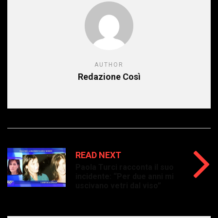
AUTHOR
Redazione Così
READ NEXT
Paola Turci racconta il suo
incidente: “Per due anni mi
uscivano vetri dal viso”