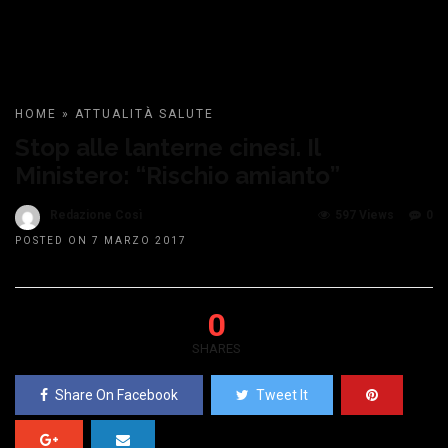
HOME
»
ATTUALITÀ
SALUTE
Stop alle lanterne cinesi. Il
Ministero: “Rischio amianto”
Redazione Così
597 Views
0
POSTED ON 7 MARZO 2017
0
SHARES
Share On Facebook
Tweet It