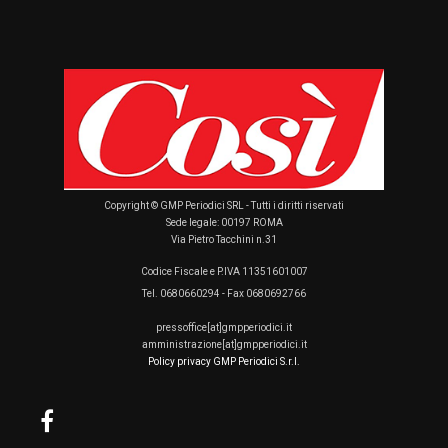
Copyright © GMP Periodici SRL - Tutti i diritti riservati
Sede legale: 00197 ROMA
Via Pietro Tacchini n.31
Codice Fiscale e P.IVA 11351601007
Tel. 0680660294 - Fax 0680692766
pressoffice[at]gmpperiodici.it
amministrazione[at]gmpperiodici.it
Policy privacy GMP Periodici S.r.l.