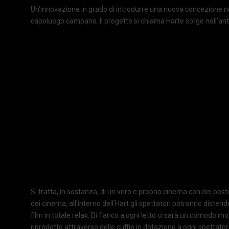
Un’innovazione in grado di introdurre una nuova concezione ne
capoluogo campano. Il progetto si chiama Harte sorge nell’anti
Si tratta, in sostanza, di un vero e proprio cinema con dei po
dei cinema, all’interno dell’Hart gli spettatori potranno diste
film in totale relax. Di fianco a ogni letto ci sarà un comodo m
riprodotto attraverso delle cuffie in dotazione a ogni spettatore