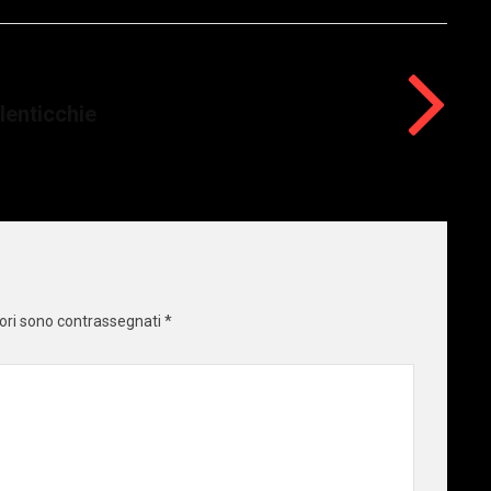
 lenticchie
tori sono contrassegnati
*