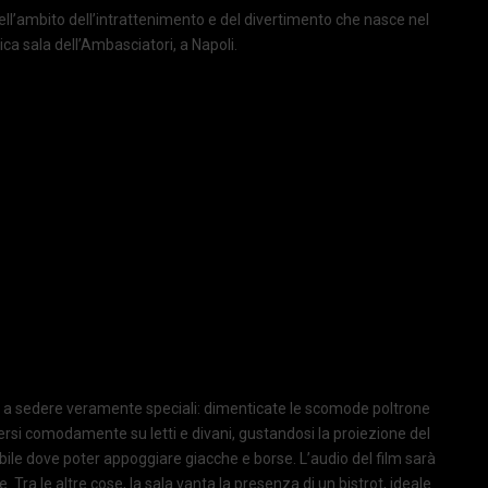
ll’ambito dell’intrattenimento e del divertimento che nasce nel
ca sala dell’Ambasciatori, a Napoli.
sti a sedere veramente speciali: dimenticate le scomode poltrone
ndersi comodamente su letti e divani, gustandosi la proiezione del
obile dove poter appoggiare giacche e borse. L’audio del film sarà
. Tra le altre cose, la sala vanta la presenza di un bistrot, ideale