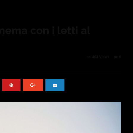
inema con i letti al
404 Views
0