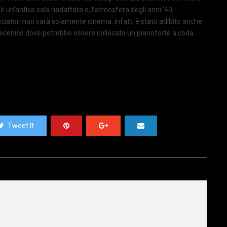
è un’antica sala riadattata e, l’atmosfera degli anni ’40,
sciatori non sarà solamente cinema: infatti è stato adibito anche
oscenico dove potrebbe essere collocato un pianoforte a coda.
Tweet It