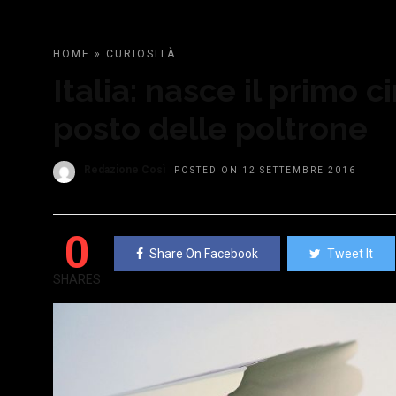
HOME
»
CURIOSITÀ
Italia: nasce il primo c
posto delle poltrone
Redazione Così
POSTED ON 12 SETTEMBRE 2016
0
Share On Facebook
Tweet It
SHARES