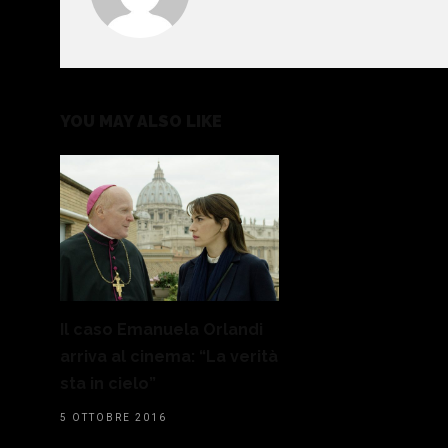
YOU MAY ALSO LIKE
Il caso Emanuela Orlandi
arriva al cinema: “La verità
sta in cielo”
5 OTTOBRE 2016