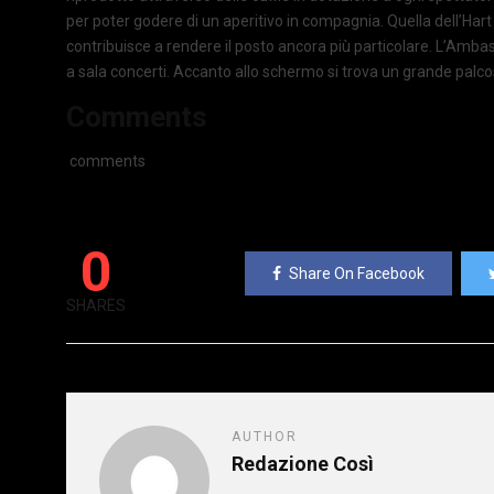
per poter godere di un aperitivo in compagnia. Quella dell’Hart 
contribuisce a rendere il posto ancora più particolare. L’Amba
a sala concerti. Accanto allo schermo si trova un grande palc
Comments
comments
0
Share On Facebook
SHARES
AUTHOR
Redazione Così