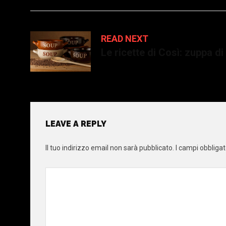
READ NEXT
Le ricette di Così: zuppa di
LEAVE A REPLY
Il tuo indirizzo email non sarà pubblicato.
I campi obbliga